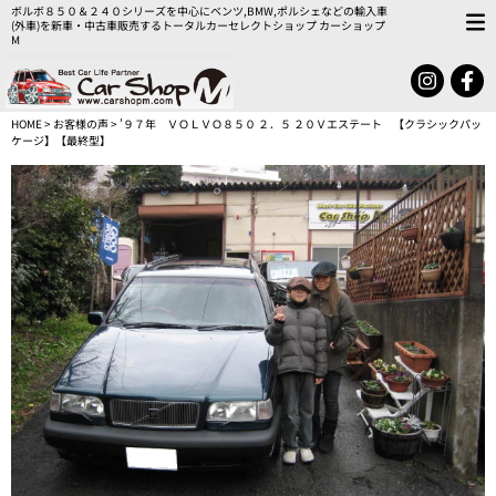
ボルボ８５０＆２４０シリーズを中心にベンツ,BMW,ポルシェなどの輸入車
(外車)を新車・中古車販売するトータルカーセレクトショップ カーショップ
M
HOME
>
お客様の声
> ’９７年 ＶＯＬＶＯ８５０ ２．５ ２０Ｖエステート 【クラシックパッ
ケージ】【最終型】