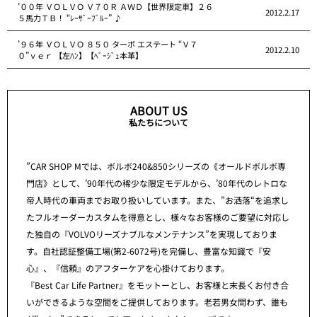
’００年 ＶＯＬＶＯ Ｖ７０Ｒ ＡＷＤ【世界限定車】２６
2012.2.17
５馬力ＴＢ！ “ﾚｰｻﾞｰﾌﾞﾙｰ” ♪
’９６年 ＶＯＬＶＯ ８５０ ターボ エステート “Ｖ７
2012.2.10
０”ｖｅｒ 【左ﾊﾝ】【ﾍﾞｰｼﾞｭ本革】
ABOUT US
私たちについて
”CAR SHOP Mでは、ボルボ240&850シリーズの《オールドボルボ専
門店》として、’90年代の稀少な限定モデルから、’80年代のレトロな
帝人時代の車両までお取り扱いしています。また、”お洒落“を追求し
たフルオーダーカスタムを得意とし、様々なお客様のご要望に対応し
た独自の『VOLVOリーズナブルなメンテナンス”を実現しておりま
す。自社認証整備工場(第2-6072号)を完備し、豊富な知識で『安
心』、『信頼』のアフターケアを心掛けております。
『Best Car Life Partner』をモットーとし、お客様と末長くお付き合
いができるような空間をご提供しております。老若男女問わず、誰も