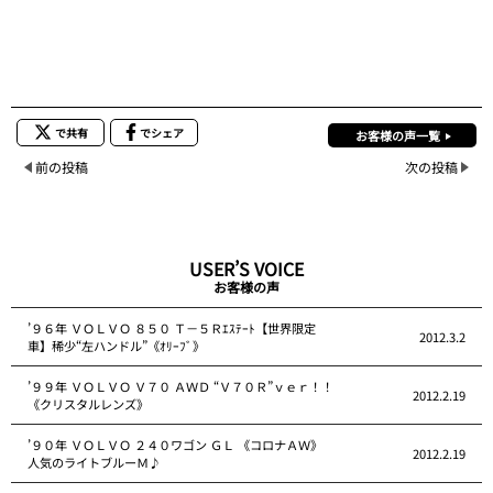
で共有
でシェア
お客様の声一覧
前の投稿
次の投稿
USER’S VOICE
お客様の声
’９６年 ＶＯＬＶＯ ８５０ Ｔ－５Ｒｴｽﾃｰﾄ【世界限定
2012.3.2
車】稀少“左ハンドル”《ｵﾘｰﾌﾞ》
’９９年 ＶＯＬＶＯ Ｖ７０ ＡＷＤ “Ｖ７０Ｒ”ｖｅｒ！！
2012.2.19
《クリスタルレンズ》
’９０年 ＶＯＬＶＯ ２４０ワゴン ＧＬ 《コロナＡＷ》
2012.2.19
人気のライトブルーＭ♪