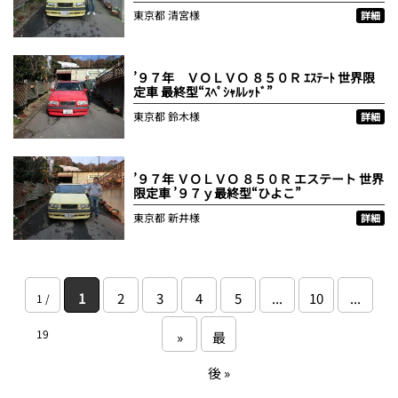
東京都
清宮様
詳細
’９７年 ＶＯＬＶＯ ８５０Ｒ ｴｽﾃｰﾄ 世界限
定車 最終型“ｽﾍﾟｼｬﾙﾚｯﾄﾞ”
東京都
鈴木様
詳細
’９７年 ＶＯＬＶＯ ８５０Ｒ エステート 世界
限定車 ’９７ｙ最終型“ひよこ”
東京都
新井様
詳細
1
2
3
4
5
...
10
...
1 /
19
»
最
後 »