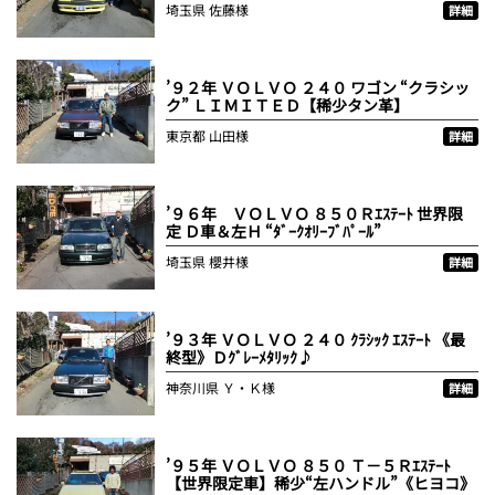
埼玉県
佐藤様
詳細
’９２年 ＶＯＬＶＯ ２４０ ワゴン “クラシッ
ク” ＬＩＭＩＴＥＤ【稀少タン革】
東京都
山田様
詳細
’９６年 ＶＯＬＶＯ ８５０Ｒｴｽﾃｰﾄ 世界限
定 Ｄ車＆左Ｈ “ﾀﾞｰｸｵﾘｰﾌﾞﾊﾟｰﾙ”
埼玉県
櫻井様
詳細
’９３年 ＶＯＬＶＯ ２４０ ｸﾗｼｯｸ ｴｽﾃｰﾄ 《最
終型》Ｄｸﾞﾚｰﾒﾀﾘｯｸ♪
神奈川県
Ｙ・Ｋ様
詳細
’９５年 ＶＯＬＶＯ ８５０ Ｔ－５Ｒｴｽﾃｰﾄ
【世界限定車】稀少“左ハンドル”《ヒヨコ》