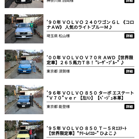
神奈川県
西岡様
詳細
’９０年 ＶＯＬＶＯ ２４０ワゴン ＧＬ 《コロ
ナＡＷ》 人気のライトブルーＭ♪
埼玉県
松山様
詳細
’００年 ＶＯＬＶＯ Ｖ７０Ｒ ＡＷＤ【世界限
定車】２６５馬力ＴＢ！ “ﾚｰｻﾞｰﾌﾞﾙｰ” ♪
東京都
須賀様
詳細
’９６年 ＶＯＬＶＯ ８５０ ターボ エステート
“Ｖ７０”ｖｅｒ 【左ﾊﾝ】【ﾍﾞｰｼﾞｭ本革】
東京都
能登様
詳細
’９５年 ＶＯＬＶＯ ８５０ Ｔ－５Ｒｴｽﾃｰﾄ
【世界限定車】“ｸﾘｰﾑｲｴﾛｰ” ひよこ♪