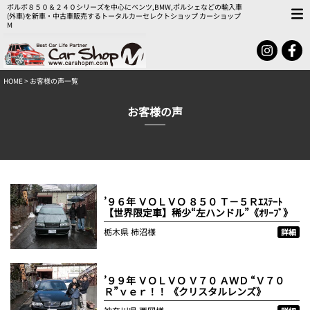
ボルボ８５０＆２４０シリーズを中心にベンツ,BMW,ポルシェなどの輸入車
(外車)を新車・中古車販売するトータルカーセレクトショップ カーショップ
M
HOME
> お客様の声一覧
お客様の声
’９６年 ＶＯＬＶＯ ８５０ Ｔ－５Ｒｴｽﾃｰﾄ
【世界限定車】稀少“左ハンドル”《ｵﾘｰﾌﾞ》
栃木県
柿沼様
詳細
’９９年 ＶＯＬＶＯ Ｖ７０ ＡＷＤ “Ｖ７０
Ｒ”ｖｅｒ！！ 《クリスタルレンズ》