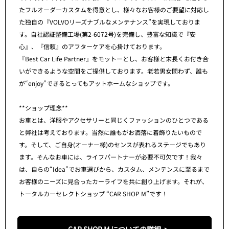
たフルオーダーカスタムを得意とし、様々なお客様のご要望に対応し
た独自の『VOLVOリーズナブルなメンテナンス”を実現しておりま
す。自社認証整備工場(第2-6072号)を完備し、豊富な知識で『安
心』、『信頼』のアフターケアを心掛けております。
『Best Car Life Partner』をモットーとし、お客様と末長くお付き合
いができるような空間をご提供しております。老若男女問わず、誰も
が“enjoy”できるとってもアットホームなショップです。
**ショップ理念**
お車とは、洋服やアクセサリーと同じくファッションのひとつである
と弊社は考えております。当然に誰もがお洒落に着飾りたいもので
す。そして、ご自身(オーナー様)のセンスが表れるステージでもあり
ます。そんなお車には、ライフパートナーが必要不可欠です！我々
は、自らの“Idea”でお車選びから、カスタム、メンテンスに至るまで
お客様のニーズに見合ったカーライフを共に創り上げます。それが、
トータルカーセレクトショップ “CAR SHOP M”です！
CAR SHOP M についての詳細