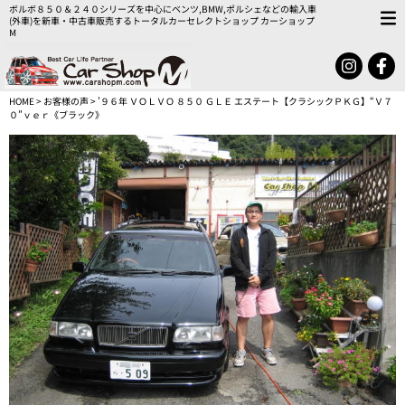
ボルボ８５０＆２４０シリーズを中心にベンツ,BMW,ポルシェなどの輸入車
(外車)を新車・中古車販売するトータルカーセレクトショップ カーショップ
M
HOME
>
お客様の声
> ’９６年 ＶＯＬＶＯ ８５０ ＧＬＥ エステート【クラシックＰＫＧ】“Ｖ７
０”ｖｅｒ《ブラック》