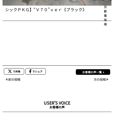
’９６年 ＶＯＬＶＯ ８５０ ＧＬＥ エステート【クラ
東
京
シックＰＫＧ】“Ｖ７０”ｖｅｒ《ブラック》
都
箸
尾
様
で共有
でシェア
お客様の声一覧
前の投稿
次の投稿
USER’S VOICE
お客様の声