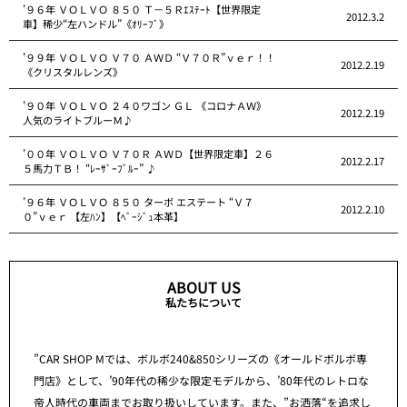
’９６年 ＶＯＬＶＯ ８５０ Ｔ－５Ｒｴｽﾃｰﾄ【世界限定
2012.3.2
車】稀少“左ハンドル”《ｵﾘｰﾌﾞ》
’９９年 ＶＯＬＶＯ Ｖ７０ ＡＷＤ “Ｖ７０Ｒ”ｖｅｒ！！
2012.2.19
《クリスタルレンズ》
’９０年 ＶＯＬＶＯ ２４０ワゴン ＧＬ 《コロナＡＷ》
2012.2.19
人気のライトブルーＭ♪
’００年 ＶＯＬＶＯ Ｖ７０Ｒ ＡＷＤ【世界限定車】２６
2012.2.17
５馬力ＴＢ！ “ﾚｰｻﾞｰﾌﾞﾙｰ” ♪
’９６年 ＶＯＬＶＯ ８５０ ターボ エステート “Ｖ７
2012.2.10
０”ｖｅｒ 【左ﾊﾝ】【ﾍﾞｰｼﾞｭ本革】
ABOUT US
私たちについて
”CAR SHOP Mでは、ボルボ240&850シリーズの《オールドボルボ専
門店》として、’90年代の稀少な限定モデルから、’80年代のレトロな
帝人時代の車両までお取り扱いしています。また、”お洒落“を追求し