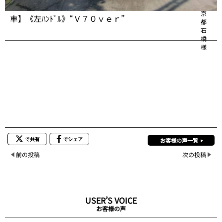
’９５年 ＶＯＬＶＯ ８５０ Ｔ－５Ｒｴｽﾃｰﾄ【世界限定
東
京
車】《左ﾊﾝﾄﾞﾙ》“Ｖ７０ｖｅｒ”
都
石
橋
様
で共有
でシェア
お客様の声一覧
前の投稿
次の投稿
USER’S VOICE
お客様の声