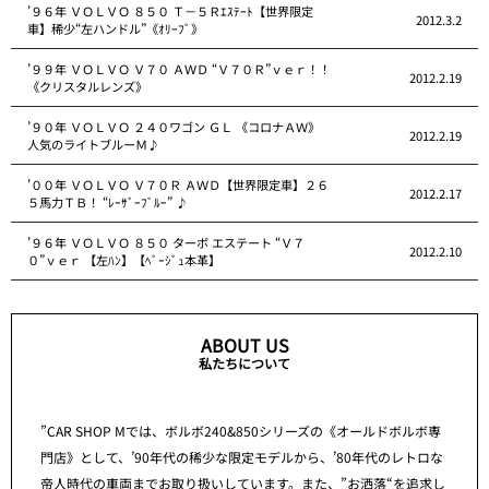
’９６年 ＶＯＬＶＯ ８５０ Ｔ－５Ｒｴｽﾃｰﾄ【世界限定
2012.3.2
車】稀少“左ハンドル”《ｵﾘｰﾌﾞ》
’９９年 ＶＯＬＶＯ Ｖ７０ ＡＷＤ “Ｖ７０Ｒ”ｖｅｒ！！
2012.2.19
《クリスタルレンズ》
’９０年 ＶＯＬＶＯ ２４０ワゴン ＧＬ 《コロナＡＷ》
2012.2.19
人気のライトブルーＭ♪
’００年 ＶＯＬＶＯ Ｖ７０Ｒ ＡＷＤ【世界限定車】２６
2012.2.17
５馬力ＴＢ！ “ﾚｰｻﾞｰﾌﾞﾙｰ” ♪
’９６年 ＶＯＬＶＯ ８５０ ターボ エステート “Ｖ７
2012.2.10
０”ｖｅｒ 【左ﾊﾝ】【ﾍﾞｰｼﾞｭ本革】
ABOUT US
私たちについて
”CAR SHOP Mでは、ボルボ240&850シリーズの《オールドボルボ専
門店》として、’90年代の稀少な限定モデルから、’80年代のレトロな
帝人時代の車両までお取り扱いしています。また、”お洒落“を追求し