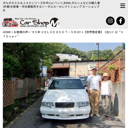
ボルボ８５０＆２４０シリーズを中心にベンツ,BMW,ポルシェなどの輸入車
(外車)を新車・中古車販売するトータルカーセレクトショップ カーショップ
M
HOME
>
お客様の声
> ’９５年 ＶＯＬＶＯ ８５０ Ｔ－５Ｒｴｽﾃｰﾄ【世界限定車】《左ﾊﾝﾄﾞﾙ》“Ｖ
７０ｖｅｒ”