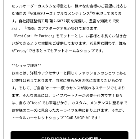
たフルオーダーカスタムを得意とし、様々なお客様のご要望に対応し
た独自の『VOLVOリーズナブルなメンテナンス”を実現しておりま
す。自社認証整備工場(第2-6072号)を完備し、豊富な知識で『安
心』、『信頼』のアフターケアを心掛けております。
『Best Car Life Partner』をモットーとし、お客様と末長くお付き合
いができるような空間をご提供しております。老若男女問わず、誰も
が“enjoy”できるとってもアットホームなショップです。
**ショップ理念**
お車とは、洋服やアクセサリーと同じくファッションのひとつである
と弊社は考えております。当然に誰もがお洒落に着飾りたいもので
す。そして、ご自身(オーナー様)のセンスが表れるステージでもあり
ます。そんなお車には、ライフパートナーが必要不可欠です！我々
は、自らの“Idea”でお車選びから、カスタム、メンテンスに至るまで
お客様のニーズに見合ったカーライフを共に創り上げます。それが、
トータルカーセレクトショップ “CAR SHOP M”です！
CAR SHOP M についての詳細