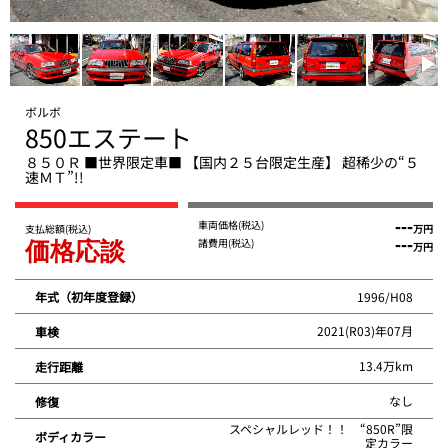
ボルボ
850エステート
８５０Ｒ ■世界限定車■ 【国内２５台限定生産】 超稀少の“５
速ＭＴ”!!
車両価格
(税込)
---
支払総額
(税込)
万円
諸費用
(税込)
---
価格応談
万円
1996/H08
年式（初年度登録）
2021(R03)年07月
車検
13.4万km
走行距離
なし
修復
スペシャルレッド！！ “850R”限
ボディカラー
定カラー