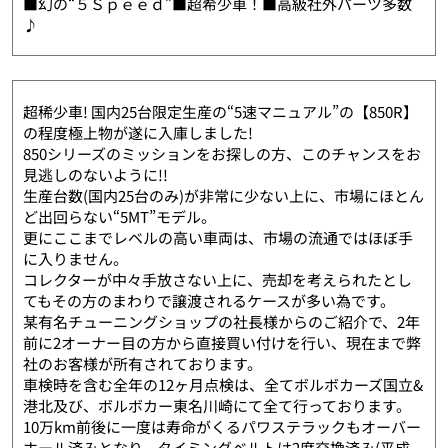
■幻の“５Ｓｐｅｅｄ”■超希少車！■高級社外パーツ多数
♪
超稀少車! 国内25台限定生産の“5速マニュアル”の【850R】
の程度極上物が遂に入庫しました!
850シリーズのミッションをお探しの方、このチャンスをお
見逃しのないように!!
生産台数(国内25台のみ)が非常に少ない上に、市場にほとん
ど出回らない“5MT”モデル。
更にここまでレベルの高い車両は、市場の流通ではほぼ手
に入りません。
コレクターが中々手放さない上に、売却を考えられたとし
てもその方のまわりで譲渡されるケースが多い為です。
某有名チューニングショップの社長様からのご紹介で、2年
前に2オーナー目の方から直接買い付けを行い、現在まで弊
社のお客様が所有されております。
車検時を含む全年の12ヶ月点検は、全てボルボカーズ国立&
港北及び、ボルボカー東名川崎にて全て行っております。
10万km前後に一度は寿命がくるパワステラックもオーバー
ホール済みとなり、タイミングベルトは2度交換済み(平成