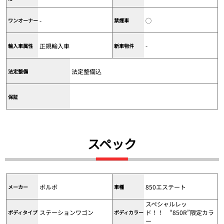
-
◯
ワンオーナー
禁煙車
正規輸入車
-
輸入車属性
新車物件
法定整備込
法定整備
保証
スペック
ボルボ
850エステート
メーカー
車種
スペシャルレッ
ステーションワゴン
ド！！ “850R”限定カラ
ボディタイプ
ボディカラー
ー