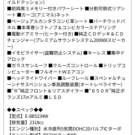
イルドクッション)
■前両席３メモリー付きパワーシート ■分割可倒式リアシ
ート ■カーゴ(アニマル)ネット
■ベージュアルカンタラコンビ革シート ■バーチウッドパ
ネル ■本革巻シフトノブ＆コンビカラーステアリング
■電動ドアミラー(ヒーター付き) ■純正ＣＤデッキ＆ＣＤ
チェンジャー(プレミアムサウンドシステム200W8スピーカ
ー)
■イモビライザー(盗難防止システム) ■キーレス ■集中ド
アロック
■ガラスサンルーフ ■クルーズコントロール ■トリップコ
ンピューター ■フルオートＷエアコン
■ヘッドライトワイパー ■ルーフレール ■スペシャルチュ
ーンドサスペンション車高調整装置(オートレベライザー)
■“Ｒ”純正フロント＆リアスポイラー ■“８５０Ｒ”純正ボ
ランズ17inアルミ ■ＬＳＤ
◆◆スペック◆◆
【型式】E-8B5234W
【排気量】2318cc
【エンジン種別】水冷直列5気筒DOHC20バルブICターボ
【エンジン型式】B5234(ターボ付)