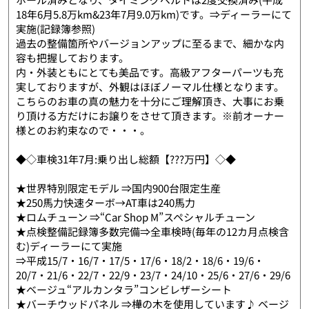
18年6月5.8万km&23年7月9.0万km)です。⇒ディーラーにて
実施(記録簿参照)
過去の整備箇所やバージョンアップに至るまで、細かな内
容も把握しております。
内・外装ともにとても美品です。高級アフターパーツも充
実しておりますが、外観はほぼノーマル仕様となります。
こちらのお車の真の魅力を十分にご理解頂き、大事にお乗
り頂ける方だけにお譲りをさせて頂きます。※前オーナー
様とのお約束なので・・・。
◆◇車検31年7月:乗り出し総額【???万円】◇◆
★世界特別限定モデル ⇒国内900台限定生産
★250馬力快速ターボ→AT車は240馬力
★ロムチューン ⇒“Car Shop M”スペシャルチューン
★点検整備記録簿多数完備⇒全車検時(毎年の12カ月点検含
む)ディーラーにて実施
⇒平成15/7・16/7・17/5・17/6・18/2・18/6・19/6・
20/7・21/6・22/7・22/9・23/7・24/10・25/6・27/6・29/6
★ベージュ“アルカンタラ”コンビレザーシート
★バーチウッドパネル ⇒樺の木を使用しています♪ ベージ