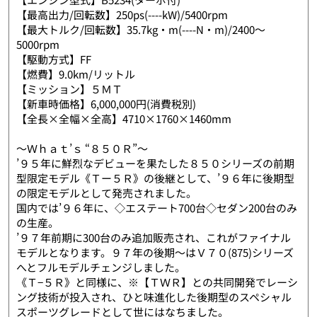
【最高出力/回転数】250ps(----kW)/5400rpm
【最大トルク/回転数】35.7kg・m(----N・m)/2400〜
5000rpm
【駆動方式】FF
【燃費】9.0km/リットル
【ミッション】５ＭＴ
【新車時価格】6,000,000円(消費税別)
【全長×全幅×全高】4710×1760×1460mm
〜Ｗｈａｔ’ｓ “８５０Ｒ”〜
’９５年に鮮烈なデビューを果たした８５０シリーズの前期
型限定モデル《Ｔー５Ｒ》の後継として、’９６年に後期型
の限定モデルとして発売されました。
国内では’９６年に、◇エステート700台◇セダン200台のみ
の生産。
’９７年前期に300台のみ追加販売され、これがファイナル
モデルとなります。９７年の後期〜はＶ７０(875)シリーズ
へとフルモデルチェンジしました。
《Ｔ−５Ｒ》と同様に、※【ＴＷＲ】との共同開発でレーシ
ング技術が投入され、ひと味進化した後期型のスペシャル
スポーツグレードとして世にはなちました。