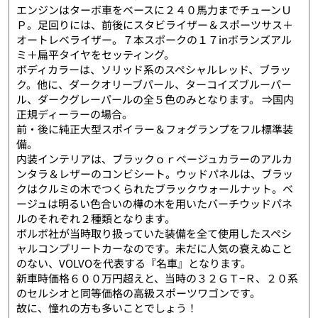
エンジンはターボ車をベースに２４０馬力までチューンＵ
Ｐ。足回りには、前後にスタビライザー＆スポーツサス＋
オートレベライザー。７本スポークの１７inボランズアル
ミ＋扁平タイヤをセッティング。
ボディカラーは、ソリッド系のスペシャルレッド、ブラッ
ク。他に、ダークオリーブパール、ターコイズブルーパー
ル、ダークグレーパールの全５色のみとなります。 ⇒国内
正規ディーラーの場合。
前・後に純正大型スポイラー＆フォグランプをフル標準装
備。
内装インテリアは、ブラックｏｒベージュカラーのアルカ
ンタラ＆レザーのコンビシート。ウッドパネルは、ブラッ
クはクルミの木でつくられたブラックウォールナット。ベ
ージュは明るい色合いの樺の木を用いたバーチウッドパネ
ルのそれぞれ２種類となります。
ボルボ社が当時取り扱っていた装備を全て使用したスペシ
ャルコンプリートカーなのです。未だに人気の衰えぬこと
のない、VOLVOを代表する『名車』となります。
新車時価格６００万円超えと、当時の３２ＧＴ−Ｒ、２０系
のセルシオと同等価格の高級スポーツワゴンです。
故に、憧れの方も多いことでしょう！