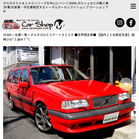
ボルボ８５０＆２４０シリーズを中心にベンツ,BMW,ポルシェなどの輸入車
(外車)を新車・中古車販売するトータルカーセレクトショップ カーショップ
M
HOME
>
在庫一覧
> ボルボ 850エステート８５０Ｒ ■世界限定車■ 【国内２５台限定生産】 超
稀少の“５速ＭＴ”!!