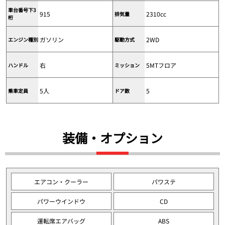
車台番号下3
915
2310cc
排気量
桁
ガソリン
2WD
エンジン種別
駆動方式
右
5MTフロア
ハンドル
ミッション
5人
5
乗車定員
ドア数
装備・オプション
エアコン・クーラー
パワステ
パワーウインドウ
CD
運転席エアバッグ
ABS