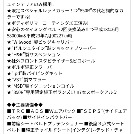
ュインテリアのみ採用。
★限定スペシャルレッドカラー!! ⇒“850R”の代名詞的なカ
ラーですね!
★ボディポリマーコーティング加工済み!
★安心のタイミングベルト2回交換済み!! ⇒平成18年6月
58000㎞&平成23年7月90227㎞時
★“Wilwood”製ビッグキャリパー
★“ビルシュタイン”製ショックアプソーバー
★“H&R”製サスペンション
★社外フロントスタビライザー&ピロボール
★ボルボ純正タワーバー
★“Ipd”製パイピングキット
★“VST”製マフラー
★”MSD”製イグニッションコイル
★“850R”専用限定純正ボランズ17in7本スポークアルミ
◆◆主要装備◆◆
■ＴＲＣ ■ＡＢＳ ■Ｗエアバック ■“ＳＩＰＳ”(サイドエア
バック) ■サイドインパクトバー
■前席シートベルトプリテンショナー ■後席３点式シート
ベルト ■純正チャイルドシート(インテグレ-テッド・チャ